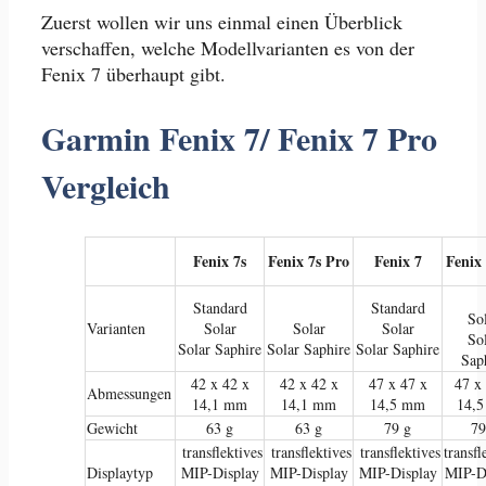
Zuerst wollen wir uns einmal einen Überblick
verschaffen, welche Modellvarianten es von der
Fenix 7 überhaupt gibt.
Garmin Fenix 7/ Fenix 7 Pro
Vergleich
Fenix 7s
Fenix 7s Pro
Fenix 7
Fenix
Standard
Standard
So
Varianten
Solar
Solar
Solar
So
Solar Saphire
Solar Saphire
Solar Saphire
Sap
42 x 42 x
42 x 42 x
47 x 47 x
47 x
Abmessungen
14,1 mm
14,1 mm
14,5 mm
14,
Gewicht
63 g
63 g
79 g
79
transflektives
transflektives
transflektives
transfl
Displaytyp
MIP-Display
MIP-Display
MIP-Display
MIP-D