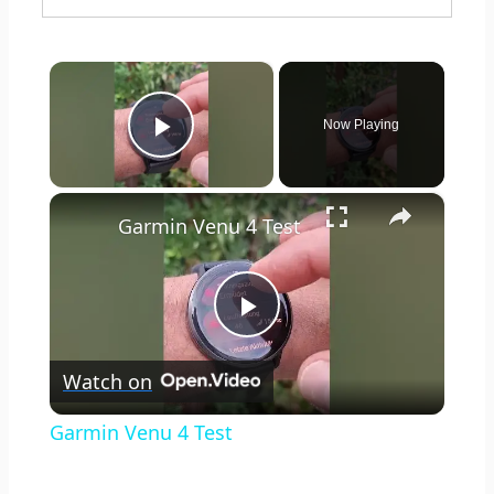
×
Now Playing
Play Video
×
Garmin Venu 4 Test
Play
Watch on
Video
Garmin Venu 4 Test