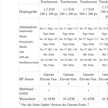
Touchscreen
Touchscreen
Touchscreen
Touch
1,3 
1,2 Zoll
1,2 Zoll
1,3 Zoll
Displaygröße
260 
240 x 240 px
240 x 240 px
260 x 260 px
p
–
–
–
Akkulaufzeit
bis 11 Tage / 14
bis 11 Tage / 14
bis 18 Tage /22
bis 18 
Smartwatch-
Tage Solar
Tage Solar
Tage Solar
Tage 
Modus
bis 38 Tage / 87
bis 38 Tage / 87
bis 57 Tage/ 173
bis 57
Energiespar-
Tage Solar
Tage Solar
Tage Solar
173 Tag
Modus
bis 37 Std. / 46
bis 37 Std. / 46
bis 57 Std,/ 73
bis 57 
GPS
Std. Solar
Std. Solar
Std. Solar
Std. 
GPS alle
bis 26 Std./ 30
bis 26 Std./ 30
bis 40 Std. /48
bis 40 
Satellitensysteme
Std. Solar
Std. Solar
Std. Solar
Std. 
Garmin
Garmin
Garmin
Gar
HF Sensor
Elevate Gen.
Elevate Gen.
Elevate Gen.
Elevat
4
5
4
Multiband –
1
1
GNSS
Wasserdicht
10 ATM
10 ATM
10 ATM
10 
1
Nur die Solar Saphir Version der Garmin Fenix 7