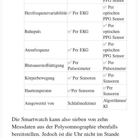
PPG Sensor
✅ Per
Herzfrequenzvariabilität
✅ Per EKG
optischen
PPG Sensor
✅ Per
Ruhepuls
✅ Per EKG
optischen
PPG Sensor
✅ Per
Atemfrequenz
✅ Per EKG
optischen
PPG Sensor
✅ Per
✅ Per
Blutsauerstoffsättigung
Pulsoximeter
Pulsoximeter
✅ Per
Körperbewegung
✅ Per Sensoren
Sensoren
✅Per
Hauttemperatur
✅Per Sensoren
Sensoren
Algorithmus/
Ausgewertet von
Schlafmediziner
KI
Die Smartwatch kann also sieben von zehn
Messdaten aus der Polysomnographie ebenfalls
bereitstellen. Jedoch ist die Uhr nicht im Stande