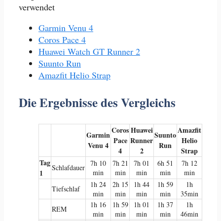
verwendet
Garmin Venu 4
Coros Pace 4
Huawei Watch GT Runner 2
Suunto Run
Amazfit Helio Strap
Die Ergebnisse des Vergleichs
Coros
Huawei
Amazfit
Garmin
Suunto
Pace
Runner
Helio
Venu 4
Run
4
2
Strap
Tag
7h 10
7h 21
7h 01
6h 51
7h 12
Schlafdauer
1
min
min
min
min
min
1h 24
2h 15
1h 44
1h 59
1h
Tiefschlaf
min
min
min
min
35min
1h 16
1h 59
1h 01
1h 37
1h
REM
min
min
min
min
46min