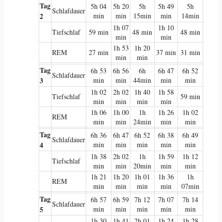
Tag
5h 04
5h 20
5h
5h 49
5h
Schlafdauer
2
min
min
15min
min
14min
1h 07
1h 10
Tiefschlaf
59 min
48 min
48 min
min
min
1h 53
1h 20
REM
27 min
37 min
31 min
min
min
Tag
6h 53
6h 56
6h
6h 47
6h 52
Schlafdauer
3
min
min
44min
min
min
1h 02
2h 02
1h 40
1h 58
Tiefschlaf
59 min
min
min
min
min
1h 06
1h 00
1h
1h 26
1h 02
REM
min
min
24min
min
min
Tag
6h 36
6h 47
6h 52
6h 38
6h 49
Schlafdauer
4
min
min
min
min
min
1h 38
2h 02
1h
1h 59
1h 12
Tiefschlaf
min
min
20min
min
min
1h 21
1h 20
1h 01
1h 36
1h
REM
min
min
min
min
07min
Tag
6h 57
6h 59
7h 12
7h 07
7h 14
Schlafdauer
5
min
min
min
min
min
1h 30
1h 41
2h 01
1h 24
1h 28