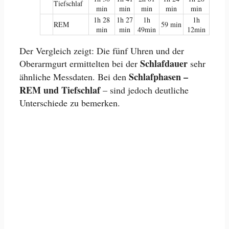
Tiefschlaf
min
min
min
min
min
1h 28
1h 27
1h
1h
REM
59 min
min
min
49min
12min
Der Vergleich zeigt: Die fünf Uhren und der
Schlafdauer
Oberarmgurt ermittelten bei der
sehr
Schlafphasen –
ähnliche Messdaten. Bei den
REM und Tiefschlaf
– sind jedoch deutliche
Unterschiede zu bemerken.