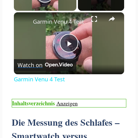
Play Video
×
Garmin Venu 4 Test
Play
Watch on
Video
Garmin Venu 4 Test
Inhaltsverzeichnis
Anzeigen
Die Messung des Schlafes –
Smartwatch versus