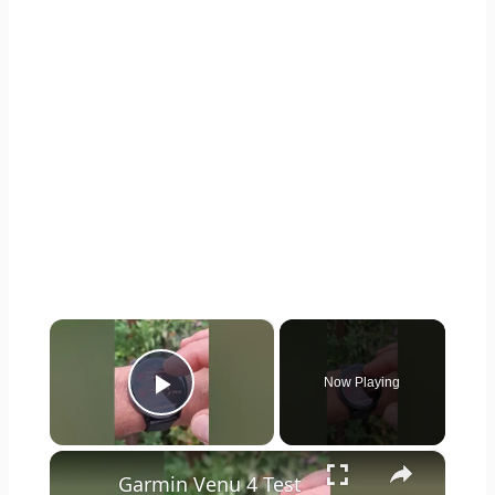
×
Now Playing
Play Video
×
Garmin Venu 4 Test