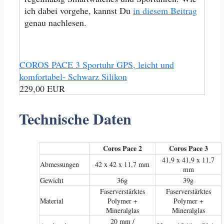
ich dabei vorgehe, kannst Du
in diesem Beitrag
genau nachlesen.
COROS PACE 3 Sportuhr GPS, leicht und
komfortabel- Schwarz Silikon
229,00 EUR
Technische Daten
Coros Pace 2
Coros Pace 3
41,9 x 41,9 x 11,7
Abmessungen
42 x 42 x 11,7 mm
mm
Gewicht
36g
39g
Faserverstärktes
Faserverstärktes
Material
Polymer +
Polymer +
Mineralglas
Mineralglas
20 mm /