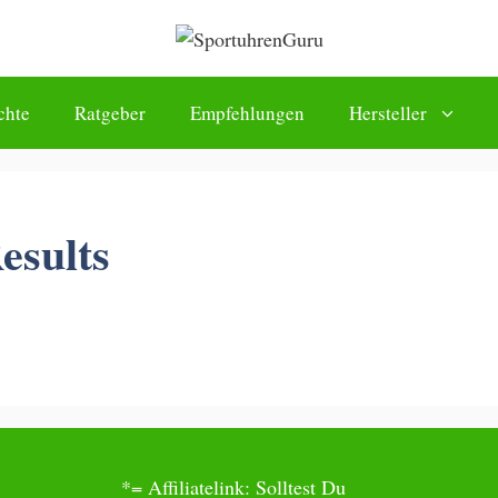
chte
Ratgeber
Empfehlungen
Hersteller
esults
*= Affiliatelink: Solltest Du