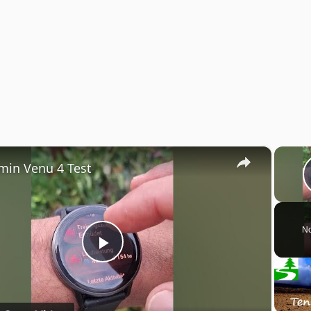
×
min Venu 4 Test
No
Play
Video