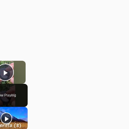
×
Play Video
w Playing