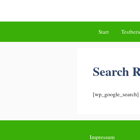
Zum
Inhalt
springen
Start
Testberi
Search R
[wp_google_search]
Impressum