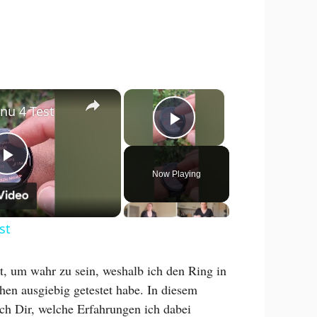
×
×
nu 4 Test
Play Video
P
Now Playing
l
st
a
ut, um wahr zu sein, weshalb ich den Ring in
hen ausgiebig getestet habe. In diesem
y
ich Dir, welche Erfahrungen ich dabei