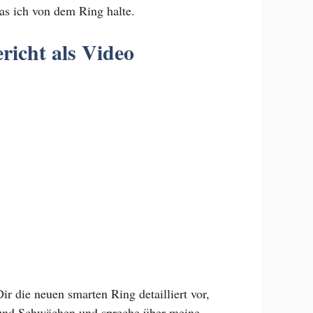
s ich von dem Ring halte.
V
richt als Video
i
d
e
o
ir die neuen smarten Ring detailliert vor,
 und Schwächen und spreche über meine